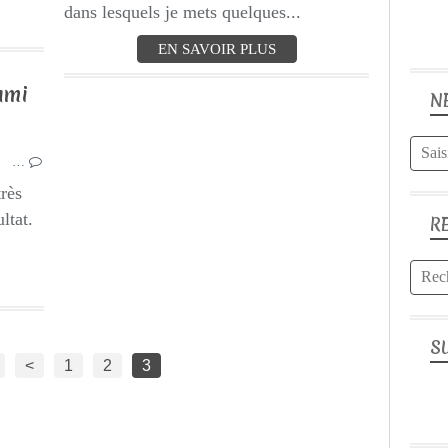
dans lesquels je mets quelques...
EN SAVOIR PLUS
ami
N
BRICOLAGE
DIY
…
très
ltat.
R
S
<
1
2
3