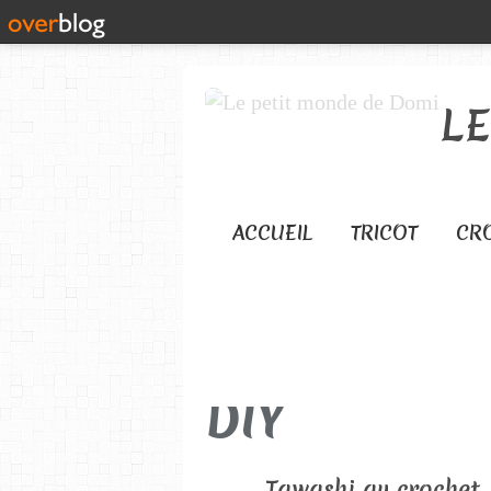
L
ACCUEIL
TRICOT
CR
DIY
Tawashi au crochet