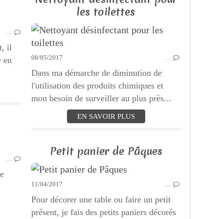
les toilettes
CROCHET
DIY
…
ZÉRO DÉCHET
, il
08/05/2017
…
r en
Dans ma démarche de diminution de
l'utilisation des produits chimiques et
mon besoin de surveiller au plus près...
EN SAVOIR PLUS
DIY
Petit panier de Pâques
BRICOLAGE
…
de
11/04/2017
…
Pour décorer une table ou faire un petit
présent, je fais des petits paniers décorés