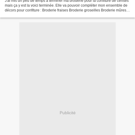
J'ai mis un peu de temps à terminer ma broderie pour la confiture de cerises
mais ça y est la voici terminée. Elle va pouvoir compléter mon ensemble de
décors pour confiture : Broderie fraises Broderie groseilles Broderie mûres
Broderie abricots Broderie...
Publicité