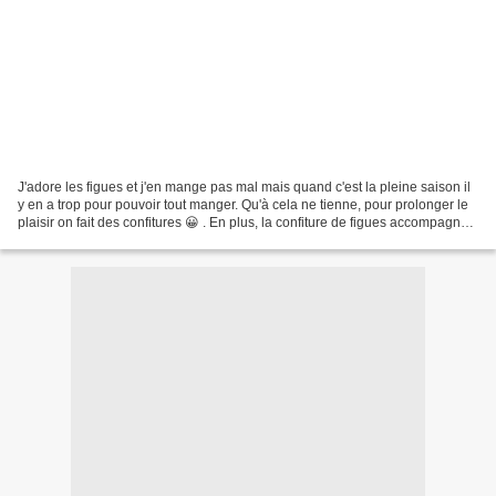
J'adore les figues et j'en mange pas mal mais quand c'est la pleine saison il
y en a trop pour pouvoir tout manger. Qu'à cela ne tienne, pour prolonger le
plaisir on fait des confitures 😀 . En plus, la confiture de figues accompagne
très bien les plats...