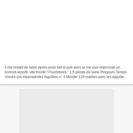
Il me restait de laine après avoir fait le pull alors je me suis improvisé un
bonnet assorti, vite tricoté ! Fournitures : 1,5 pelote de laine Pingouin Tempo
chinée (ou équivalente) Aiguilles n° 4 Monter 116 mailles avec les aiguilles
n° 4 Tricoter en...