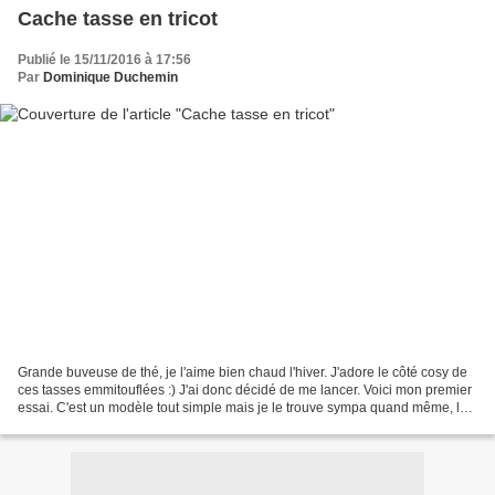
Cache tasse en tricot
Publié le 15/11/2016 à 17:56
Par
Dominique Duchemin
Grande buveuse de thé, je l'aime bien chaud l'hiver. J'adore le côté cosy de
ces tasses emmitouflées :) J'ai donc décidé de me lancer. Voici mon premier
essai. C'est un modèle tout simple mais je le trouve sympa quand même, la
prochaine sera mieux..... Explications...