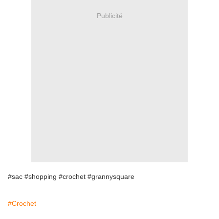
Publicité
#sac #shopping #crochet #grannysquare
#Crochet