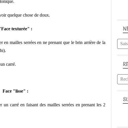
 tonique.
avoir quelque chose de doux.
N
"Face texturée" :
er en mailles serrées en ne prenant que le brin arrière de la
hi).
R
un carré.
Face "lisse" :
S
r un carré en faisant des mailles serrées en prenant les 2