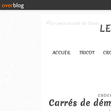
L
ACCUEIL
TRICOT
CR
CROC
Carrés de dém
1