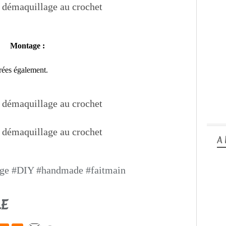
Montage :
rrées également.
A
age #DIY #handmade #faitmain
LE