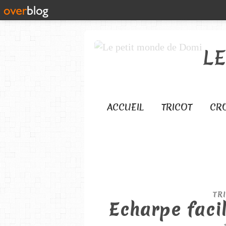
L
ACCUEIL
TRICOT
CR
TR
Echarpe faci