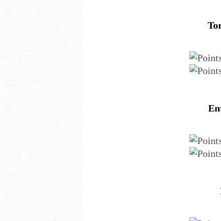
Tor
Ent