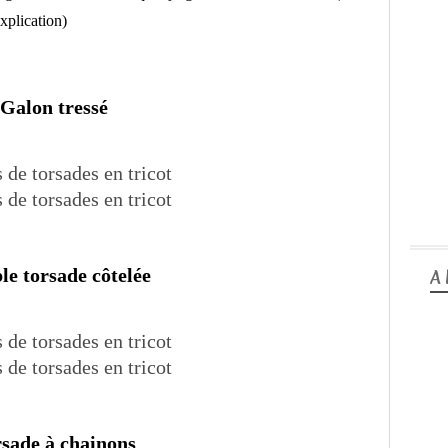
explication)
Galon tressé
le torsade côtelée
A
sade à chainons