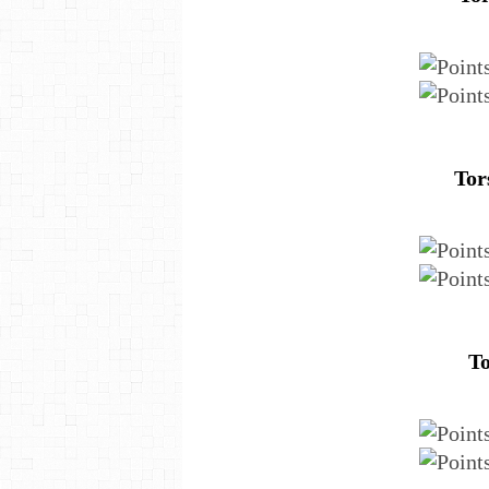
Tor
To