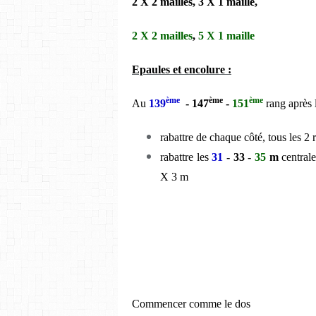
2 X 2 mailles, 3 X 1 maille,
2 X 2 mailles
,
5 X 1 maille
Epaules et encolure :
ème
ème
ème
Au
139
- 147
-
151
rang après l
rabattre de chaque côté, tous les 2
rabattre les
31
- 33 -
35
m
centrale
X 3 m
Commencer comme le dos