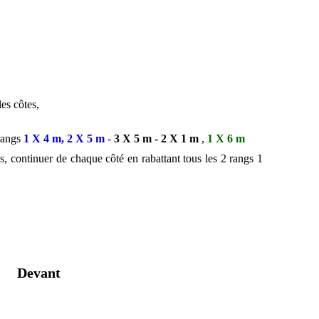
es côtes,
 rangs
1 X 4 m, 2 X 5 m
-
3 X 5 m - 2 X 1 m
,
1 X 6 m
s, continuer de chaque côté en rabattant tous les 2 rangs 1
Devant