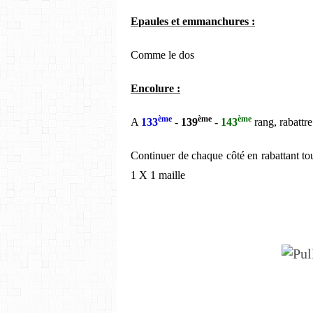
Epaules et emmanchures :
Comme le dos
Encolure :
ème
ème
ème
A
133
- 139
-
143
rang, rabattre
Continuer de chaque côté en rabattant tou
1 X 1 maille