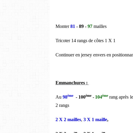
Monter
81
- 89 -
97
mailles
Tricoter 14 rangs de côtes 1 X 1
Continuer en jersey envers en positionnan
Emmanchures :
ème
ème
ème
Au
98
- 100
-
104
rang après le
2 rangs
2 X 2 mailles
,
3 X 1 maille
,