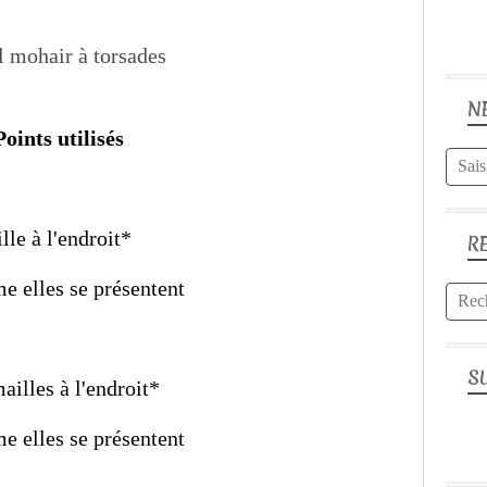
N
Points utilisés
lle à l'endroit*
R
e elles se présentent
S
mailles à l'endroit*
e elles se présentent